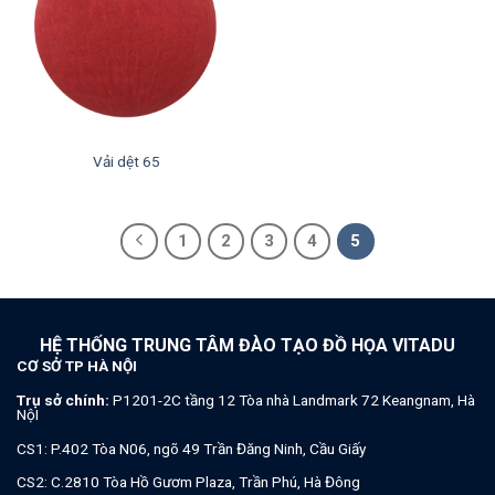
Vải dệt 65
1
2
3
4
5
HỆ THỐNG TRUNG TÂM ĐÀO TẠO ĐỒ HỌA VITADU
CƠ SỞ TP HÀ NỘI
Trụ sở chính:
P1201-2C tầng 12 Tòa nhà Landmark 72 Keangnam, Hà
NộI
CS1: P.402 Tòa N06, ngõ 49 Trần Đăng Ninh, Cầu Giấy
CS2: C.2810 Tòa Hồ Gươm Plaza, Trần Phú, Hà Đông