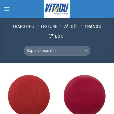
Skip
to
content
TRANG CHỦ
/
TEXTURE
/
VẢI DỆT
/
TRANG 5
LỌC