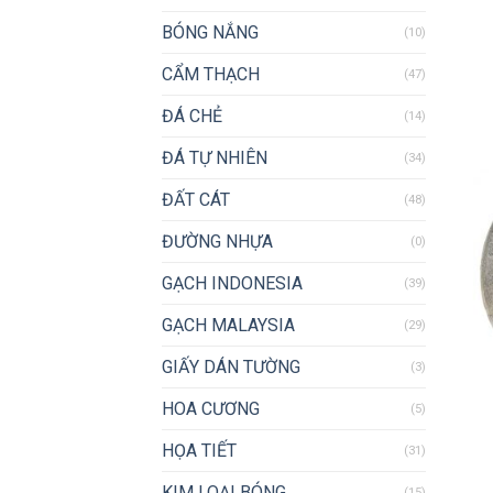
BÓNG NẮNG
(10)
CẨM THẠCH
(47)
ĐÁ CHẺ
(14)
ĐÁ TỰ NHIÊN
(34)
ĐẤT CÁT
(48)
ĐƯỜNG NHỰA
(0)
GẠCH INDONESIA
(39)
GẠCH MALAYSIA
(29)
GIẤY DÁN TƯỜNG
(3)
HOA CƯƠNG
(5)
HỌA TIẾT
(31)
KIM LOẠI BÓNG
(15)