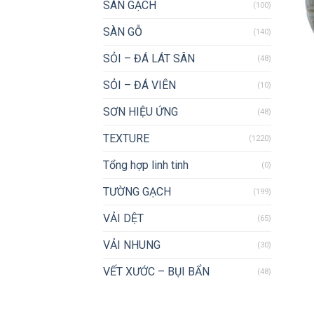
SÀN GẠCH
(100)
SÀN GỖ
(140)
SỎI – ĐÁ LÁT SÂN
(48)
SỎI – ĐÁ VIÊN
(10)
SƠN HIỆU ỨNG
(48)
TEXTURE
(1220)
Tổng hợp linh tinh
(0)
TƯỜNG GẠCH
(199)
VẢI DỆT
(65)
VẢI NHUNG
(30)
VẾT XƯỚC – BỤI BẨN
(48)