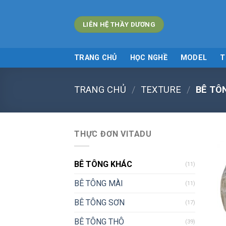
Skip
to
LIÊN HỆ THẦY DƯƠNG
content
TRANG CHỦ
HỌC NGHỀ
MODEL
T
TRANG CHỦ
/
TEXTURE
/
BÊ TÔ
THỰC ĐƠN VITADU
BÊ TÔNG KHÁC
(11)
BÊ TÔNG MÀI
(11)
BÊ TÔNG SƠN
(17)
BÊ TÔNG THÔ
(39)