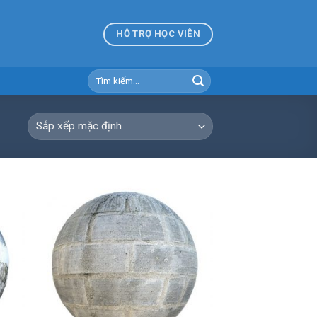
HỖ TRỢ HỌC VIÊN
Tìm
kiếm: