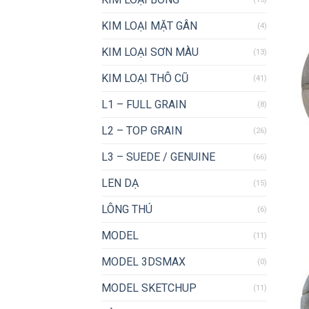
KIM LOẠI MẶT GÂN
(4)
KIM LOẠI SƠN MÀU
(13)
KIM LOẠI THÔ CŨ
(41)
L1 – FULL GRAIN
(8)
L2 – TOP GRAIN
(26)
L3 – SUEDE / GENUINE
(66)
LEN DẠ
(15)
LÔNG THÚ
(6)
MODEL
(11)
MODEL 3DSMAX
(0)
MODEL SKETCHUP
(11)