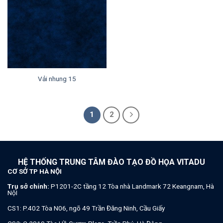
Vải nhung 15
1
2
HỆ THỐNG TRUNG TÂM ĐÀO TẠO ĐỒ HỌA VITADU
CƠ SỞ TP HÀ NỘI
Trụ sở chính:
P1201-2C tầng 12 Tòa nhà Landmark 72 Keangnam, Hà
NộI
CS1: P.402 Tòa N06, ngõ 49 Trần Đăng Ninh, Cầu Giấy