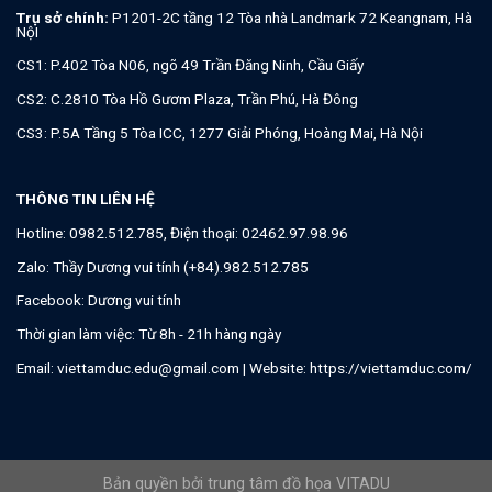
Trụ sở chính:
P1201-2C tầng 12 Tòa nhà Landmark 72 Keangnam, Hà
NộI
CS1: P.402 Tòa N06, ngõ 49 Trần Đăng Ninh, Cầu Giấy
CS2: C.2810 Tòa Hồ Gươm Plaza, Trần Phú, Hà Đông
CS3: P.5A Tầng 5 Tòa ICC, 1277 Giải Phóng, Hoàng Mai, Hà Nội
THÔNG TIN LIÊN HỆ
Hotline:
0982.512.785
, Điện thoại:
02462.97.98.96
Zalo:
Thầy Dương vui tính (+84).982.512.785
Facebook:
Dương vui tính
Thời gian làm việc: Từ 8h - 21h hàng ngày
Email:
viettamduc.edu@gmail.com
| Website:
https://viettamduc.com/
Bản quyền bởi trung tâm đồ họa VITADU