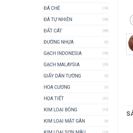
ĐÁ CHẺ
(14)
ĐÁ TỰ NHIÊN
(34)
ĐẤT CÁT
(48)
ĐƯỜNG NHỰA
(0)
GẠCH INDONESIA
(39)
GẠCH MALAYSIA
(29)
GIẤY DÁN TƯỜNG
(3)
HOA CƯƠNG
(5)
HỌA TIẾT
(31)
KIM LOẠI BÓNG
(15)
S
KIM LOẠI MẶT GÂN
(4)
KIM LOẠI SƠN MÀU
(13)