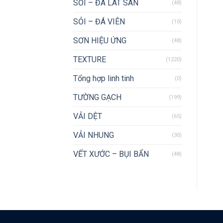
SỎI – ĐÁ LÁT SÂN
(48)
SỎI – ĐÁ VIÊN
(10)
SƠN HIỆU ỨNG
(48)
TEXTURE
(1220)
Tổng hợp linh tinh
(0)
TƯỜNG GẠCH
(199)
VẢI DỆT
(65)
VẢI NHUNG
(30)
VẾT XƯỚC – BỤI BẨN
(48)