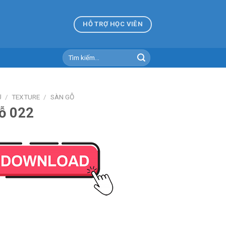
HỖ TRỢ HỌC VIÊN
Tìm
kiếm:
Ủ
/
TEXTURE
/
SÀN GỖ
ỗ 022