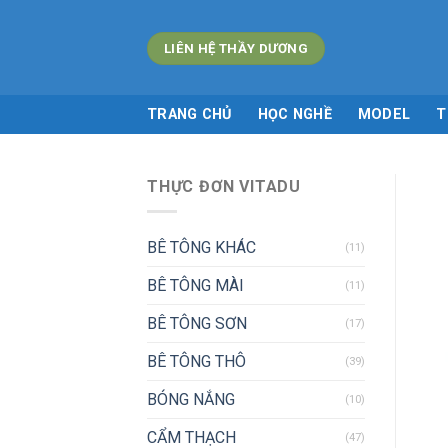
Skip
to
LIÊN HỆ THẦY DƯƠNG
content
TRANG CHỦ
HỌC NGHỀ
MODEL
T
THỰC ĐƠN VITADU
BÊ TÔNG KHÁC
(11)
BÊ TÔNG MÀI
(11)
BÊ TÔNG SƠN
(17)
BÊ TÔNG THÔ
(39)
BÓNG NẮNG
(10)
CẨM THẠCH
(47)