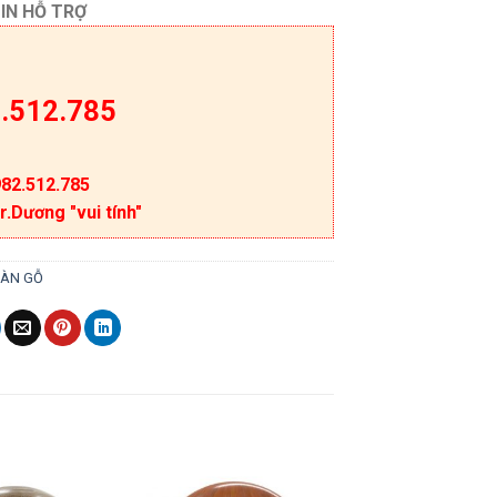
IN HỖ TRỢ
.512.785
82.512.785
r.Dương "vui tính"
SÀN GỖ