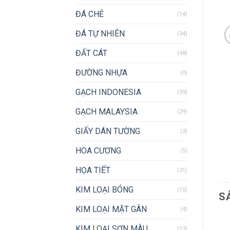
ĐÁ CHẺ
(14)
ĐÁ TỰ NHIÊN
(34)
ĐẤT CÁT
(48)
ĐƯỜNG NHỰA
(0)
GẠCH INDONESIA
(39)
GẠCH MALAYSIA
(29)
GIẤY DÁN TƯỜNG
(3)
HOA CƯƠNG
(5)
HỌA TIẾT
(31)
KIM LOẠI BÓNG
(15)
S
KIM LOẠI MẶT GÂN
(4)
KIM LOẠI SƠN MÀU
(13)