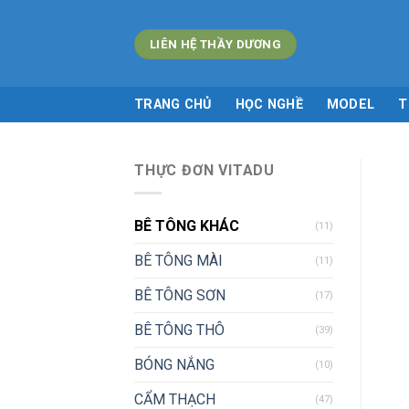
Skip
to
LIÊN HỆ THẦY DƯƠNG
content
TRANG CHỦ
HỌC NGHỀ
MODEL
T
THỰC ĐƠN VITADU
BÊ TÔNG KHÁC
(11)
BÊ TÔNG MÀI
(11)
BÊ TÔNG SƠN
(17)
BÊ TÔNG THÔ
(39)
BÓNG NẮNG
(10)
CẨM THẠCH
(47)