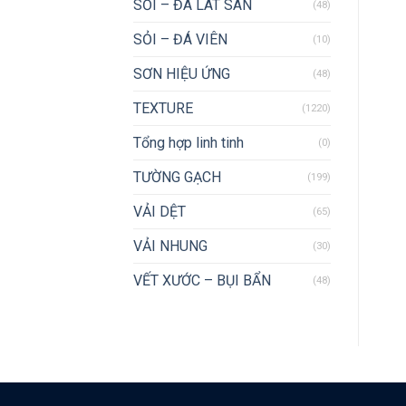
SỎI – ĐÁ LÁT SÂN
(48)
SỎI – ĐÁ VIÊN
(10)
SƠN HIỆU ỨNG
(48)
TEXTURE
(1220)
Tổng hợp linh tinh
(0)
TƯỜNG GẠCH
(199)
VẢI DỆT
(65)
VẢI NHUNG
(30)
VẾT XƯỚC – BỤI BẨN
(48)