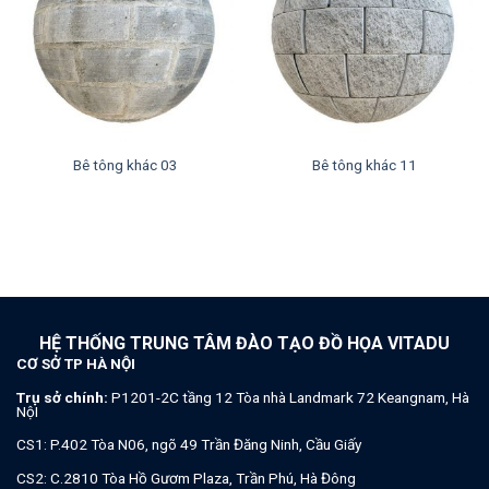
Bê tông khác 03
Bê tông khác 11
HỆ THỐNG TRUNG TÂM ĐÀO TẠO ĐỒ HỌA VITADU
CƠ SỞ TP HÀ NỘI
Trụ sở chính:
P1201-2C tầng 12 Tòa nhà Landmark 72 Keangnam, Hà
NộI
CS1: P.402 Tòa N06, ngõ 49 Trần Đăng Ninh, Cầu Giấy
CS2: C.2810 Tòa Hồ Gươm Plaza, Trần Phú, Hà Đông